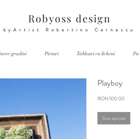
Robyoss design
byArtist Robertino Cernescu
tinere gradini
Picturi
Tablouri cu licheni
Pa
Playboy
Preț
RON 100.00
Stoc epuizat