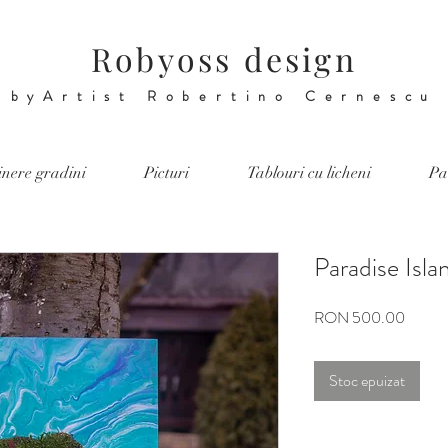
Robyoss design
byArtist Robertino Cernescu
tinere gradini
Picturi
Tablouri cu licheni
Pa
Paradise Isla
Preț
RON 500.00
Stoc epuizat