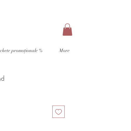
chete promoționale %
More
nd